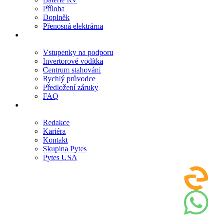
Příloha
Doplněk
Přenosná elektrárna
Podpěra, podpora
Vstupenky na podporu
Invertorové vodítka
Centrum stahování
Rychlý průvodce
Předložení záruky
FAQ
O
Redakce
Kariéra
Kontakt
Skupina Pytes
Pytes USA