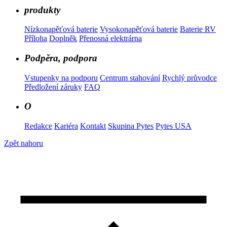
produkty
Nízkonapěťová baterie
Vysokonapěťová baterie
Baterie RV
Příloha
Doplněk
Přenosná elektrárna
Podpěra, podpora
Vstupenky na podporu
Centrum stahování
Rychlý průvodce
Předložení záruky
FAQ
O
Redakce
Kariéra
Kontakt
Skupina Pytes
Pytes USA
Zpět nahoru