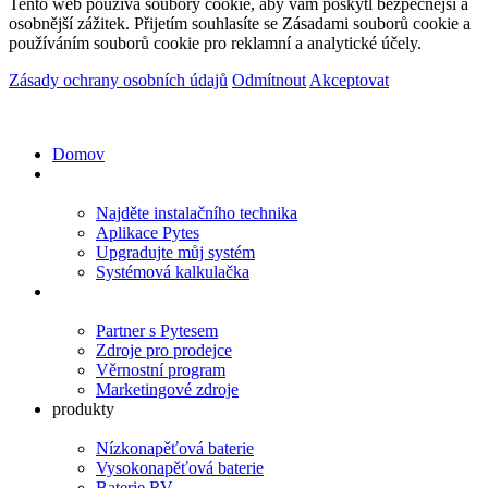
Tento web používá soubory cookie, aby vám poskytl bezpečnější a
osobnější zážitek. Přijetím souhlasíte se Zásadami souborů cookie a
používáním souborů cookie pro reklamní a analytické účely.
Zásady ochrany osobních údajů
Odmítnout
Akceptovat
Domov
Majitelé domů
Najděte instalačního technika
Aplikace Pytes
Upgradujte můj systém
Systémová kalkulačka
Partneři
Partner s Pytesem
Zdroje pro prodejce
Věrnostní program
Marketingové zdroje
produkty
Nízkonapěťová baterie
Vysokonapěťová baterie
Baterie RV