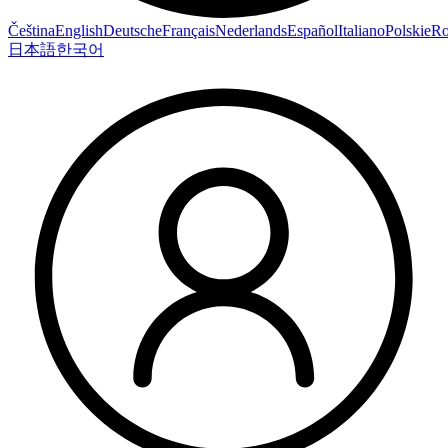
Čeština
English
Deutsche
Français
Nederlands
Español
Italiano
Polskie
R
日本語
한국어