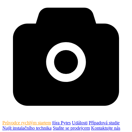
Průvodce rychlým startem
fóra Pytes
Události
Případová studie
Najít instalačního technika
Staňte se prodejcem
Kontaktujte nás