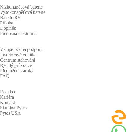
Nízkonapěťová baterie
Vysokonapěťová baterie
Baterie RV
Příloha
Doplněk
Přenosná elektrárna
Podpěra, podpora
Vstupenky na podporu
Invertorové vodítka
Centrum stahování
Rychlý průvodce
Předložení záruky
FAQ
O
Redakce
Kariéra
Kontakt
Skupina Pytes
Pytes USA