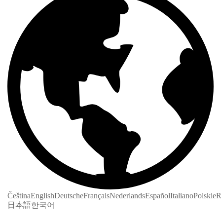
Čeština
English
Deutsche
Français
Nederlands
Español
Italiano
Polskie
R
日本語
한국어