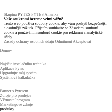
Skupina PYTES
PYTES Amerika
Vaše soukromí bereme velmi vážně
Tento web používá soubory cookie, aby vám poskytl bezpečnější
a osobnější zážitek. Přijetím souhlasíte se Zásadami souborů
cookie a používáním souborů cookie pro reklamní a analytické
účely.
Zásady ochrany osobních údajů
Odmítnout
Akceptovat
Domov
Majitelé domů
Najděte instalačního technika
Aplikace Pytes
Upgradujte můj systém
Systémová kalkulačka
Partneři
Partner s Pytesem
Zdroje pro prodejce
Věrnostní program
Marketingové zdroje
produkty