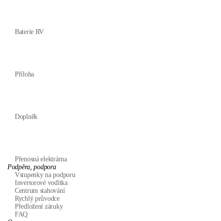
Baterie RV
Příloha
Doplněk
Přenosná elektrárna
Podpěra, podpora
Vstupenky na podporu
Invertorové vodítka
Centrum stahování
Rychlý průvodce
Předložení záruky
FAQ