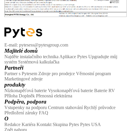
E-mail: pytesess@pytesgroup.com
Majitelé domů
Najděte instalačního technika
Aplikace Pytes
Upgradujte můj
systém
Systémová kalkulačka
Partneři
Partner s Pytesem
Zdroje pro prodejce
Věrnostní program
Marketingové zdroje
produkty
Nízkonapěťová baterie
Vysokonapěťová baterie
Baterie RV
Příloha
Doplněk
Přenosná elektrárna
Podpěra, podpora
Vstupenky na podporu
Centrum stahování
Rychlý průvodce
Předložení záruky
FAQ
O
Redakce
Kariéra
Kontakt
Skupina Pytes
Pytes USA
Zpět nahoru