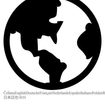
Čeština
English
Deutsche
Français
Nederlands
Español
Italiano
Polskie
R
日本語
한국어