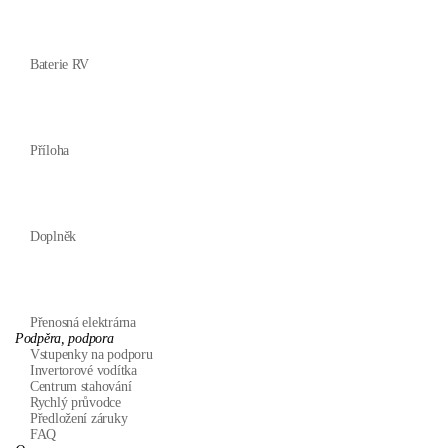
Baterie RV
Příloha
Doplněk
Přenosná elektrárna
Podpěra, podpora
Vstupenky na podporu
Invertorové vodítka
Centrum stahování
Rychlý průvodce
Předložení záruky
FAQ