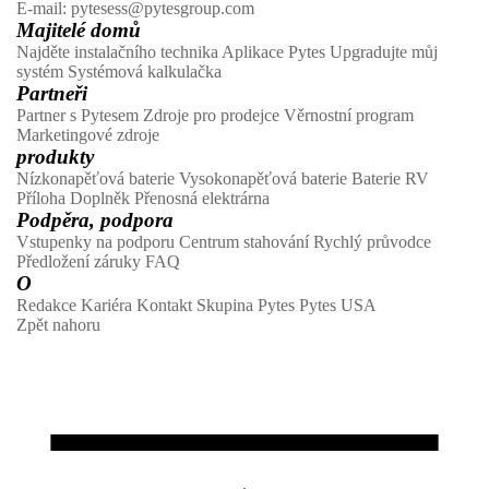
E-mail: pytesess@pytesgroup.com
Majitelé domů
Najděte instalačního technika
Aplikace Pytes
Upgradujte můj
systém
Systémová kalkulačka
Partneři
Partner s Pytesem
Zdroje pro prodejce
Věrnostní program
Marketingové zdroje
produkty
Nízkonapěťová baterie
Vysokonapěťová baterie
Baterie RV
Příloha
Doplněk
Přenosná elektrárna
Podpěra, podpora
Vstupenky na podporu
Centrum stahování
Rychlý průvodce
Předložení záruky
FAQ
O
Redakce
Kariéra
Kontakt
Skupina Pytes
Pytes USA
Zpět nahoru