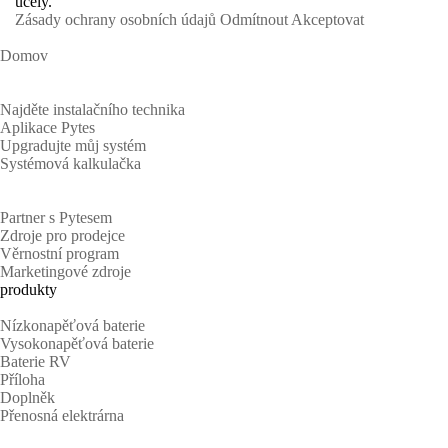
účely.
Zásady ochrany osobních údajů
Odmítnout
Akceptovat
Domov
Majitelé domů
Najděte instalačního technika
Aplikace Pytes
Upgradujte můj systém
Systémová kalkulačka
Partneři
Partner s Pytesem
Zdroje pro prodejce
Věrnostní program
Marketingové zdroje
produkty
Nízkonapěťová baterie
Vysokonapěťová baterie
Baterie RV
Příloha
Doplněk
Přenosná elektrárna
Podpěra, podpora