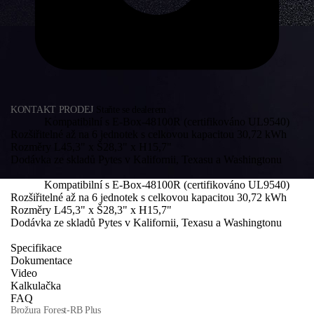
KONTAKT PRODEJ
Staňte se dealerem
Kompatibilní s E-Box-48100R (certifikováno UL9540)
Rozšiřitelné až na 6 jednotek s celkovou kapacitou 30,72 kWh
Rozměry L45,3" x Š28,3" x H15,7"
Dodávka ze skladů Pytes v Kalifornii, Texasu a Washingtonu
Kompatibilní s E-Box-48100R (certifikováno UL9540)
Rozšiřitelné až na 6 jednotek s celkovou kapacitou 30,72 kWh
Rozměry L45,3" x Š28,3" x H15,7"
Dodávka ze skladů Pytes v Kalifornii, Texasu a Washingtonu
Specifikace
Dokumentace
Video
Kalkulačka
FAQ
Brožura Forest-RB Plus