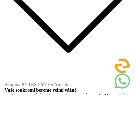
Skupina PYTES
PYTES Amerika
Vaše soukromí bereme velmi vážně
Tento web používá soubory cookie, aby vám poskytl bezpečnější
a osobnější zážitek. Přijetím souhlasíte se Zásadami souborů
cookie a používáním souborů cookie pro reklamní a analytické
účely.
Zásady ochrany osobních údajů
Odmítnout
Akceptovat
Domov
Majitelé domů