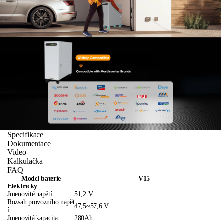
Specifikace
Dokumentace
Video
Kalkulačka
FAQ
Model baterie
V15
Elektrický
Jmenovité napětí
51,2 V
Rozsah provozního napět
47,5~57,6 V
í
Jmenovitá kapacita
280Ah