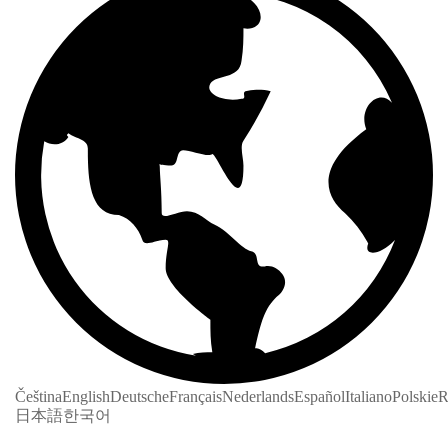
Čeština
English
Deutsche
Français
Nederlands
Español
Italiano
Polskie
R
日本語
한국어