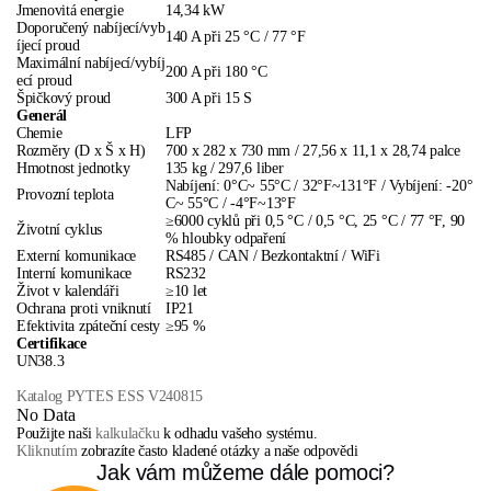
Jmenovitá energie
14,34 kW
Doporučený nabíjecí/vyb
140 A při 25 °C / 77 °F
íjecí proud
Maximální nabíjecí/vybíj
200 A při 180 °C
ecí proud
Špičkový proud
300 A při 15 S
Generál
Chemie
LFP
Rozměry (D x Š x H)
700 x 282 x 730 mm / 27,56 x 11,1 x 28,74 palce
Hmotnost jednotky
135 kg / 297,6 liber
Nabíjení: 0°C~ 55°C / 32°F~131°F / Vybíjení: -20°
Provozní teplota
C~ 55°C / -4°F~13°F
≥6000 cyklů při 0,5 °C / 0,5 °C, 25 °C / 77 °F, 90
Životní cyklus
% hloubky odpaření
Externí komunikace
RS485 / CAN / Bezkontaktní / WiFi
Interní komunikace
RS232
Život v kalendáři
≥10 let
Ochrana proti vniknutí
IP21
Efektivita zpáteční cesty
≥95 %
Certifikace
UN38.3
Katalog PYTES ESS V240815
No Data
Použijte naši
kalkulačku
k odhadu vašeho systému.
Kliknutím
zobrazíte často kladené otázky a naše odpovědi
Jak vám můžeme dále pomoci?