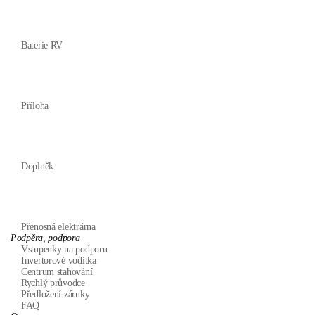
Baterie RV
Příloha
Doplněk
Přenosná elektrárna
Podpěra, podpora
Vstupenky na podporu
Invertorové vodítka
Centrum stahování
Rychlý průvodce
Předložení záruky
FAQ