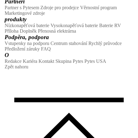
Partneři
Partner s Pytesem
Zdroje pro prodejce
Věrnostní program
Marketingové zdroje
produkty
Nízkonapěťová baterie
Vysokonapěťová baterie
Baterie RV
Příloha
Doplněk
Přenosná elektrárna
Podpěra, podpora
Vstupenky na podporu
Centrum stahování
Rychlý průvodce
Předložení záruky
FAQ
O
Redakce
Kariéra
Kontakt
Skupina Pytes
Pytes USA
Zpět nahoru